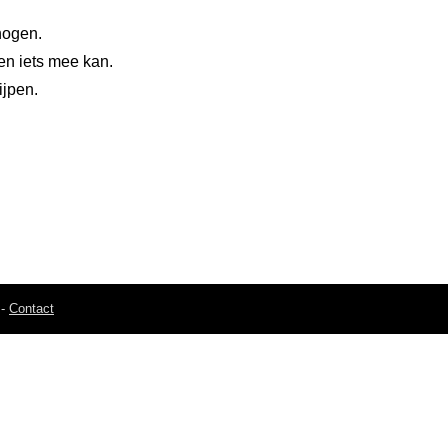
hogen.
en iets mee kan.
ijpen.
-
Contact