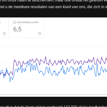
een om onze naam te beschermen, maar ook omdat het gewoon een g
ziet u de meetbare resultaten van een klant van ons, die zich in