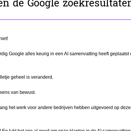
en de Google zoekresultate
iet!
rdig Google alles keurig in een AI samenvatting heeft geplaatst
lletje geheel is veranderd.
t eens van bewust.
lang het werk voor andere bedrijven hebben uitgevoerd op deze
 En lukt het ons al goed om onze klanten in de AI samenvatting 