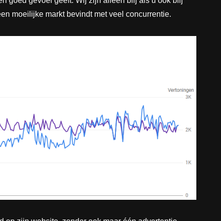
oed gevoel geeft. Wij zijn alleen blij als u ook blij
 een moeilijke markt bevindt met veel concurrentie.