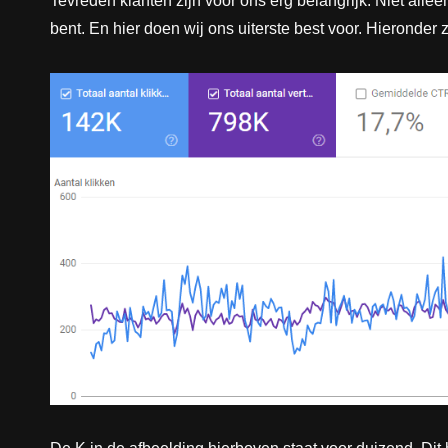
Tevreden klanten zijn voor ons erg belangrijk. Niet all
bent. En hier doen wij ons uiterste best voor. Hieronder 