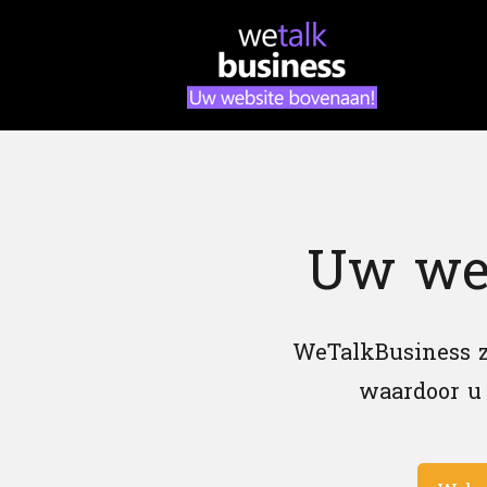
Ga
Home
naar
de
inhoud
Uw we
WeTalkBusiness z
waardoor u 