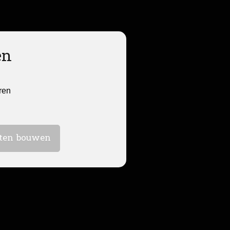
en
ren
aten bouwen